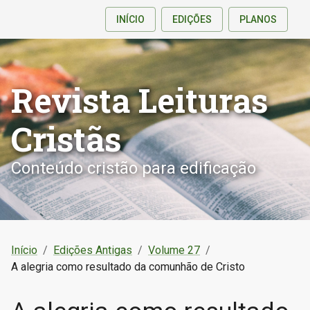
INÍCIO
EDIÇÕES
PLANOS
Revista Leituras
Cristãs
Conteúdo cristão para edificação
Início
/
Edições Antigas
/
Volume 27
/
A alegria como resultado da comunhão de Cristo