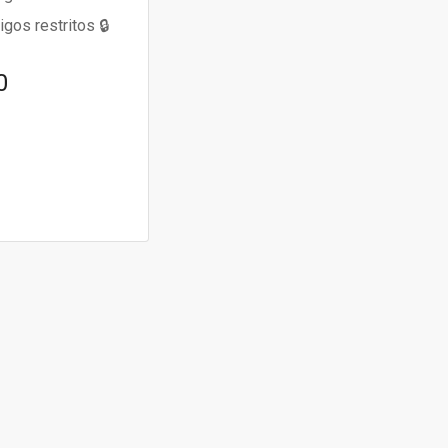
gos restritos 🔒
0