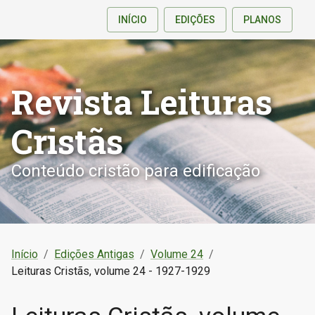
INÍCIO
EDIÇÕES
PLANOS
Revista Leituras
Cristãs
Conteúdo cristão para edificação
Início
/
Edições Antigas
/
Volume 24
/
Leituras Cristãs, volume 24 - 1927-1929