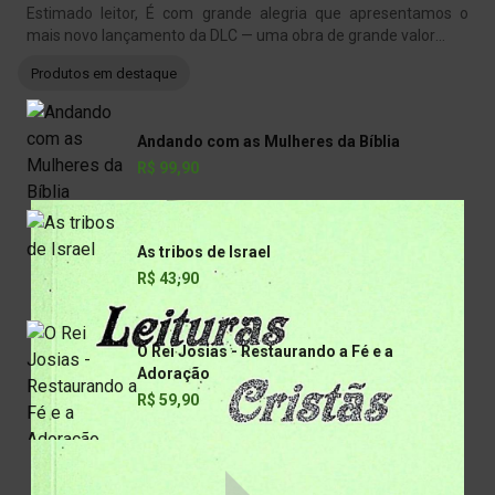
Estimado leitor, É com grande alegria que apresentamos o
mais novo lançamento da DLC — uma obra de grande valor
...
Produtos em destaque
Andando com as Mulheres da Bíblia
R$ 99,90
As tribos de Israel
R$ 43,90
O Rei Josias - Restaurando a Fé e a
Adoração
R$ 59,90