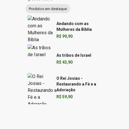
Produtos em destaque
Andando com as
Mulheres da Bíblia
R$ 99,90
As tribos de Israel
R$ 43,90
O Rei Josias -
Restaurando a Fé e a
Adoração
R$ 59,90