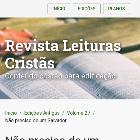
INÍCIO
EDIÇÕES
PLANOS
Revista Leituras
Cristãs
Conteúdo cristão para edificação
Início
/
Edições Antigas
/
Volume 27
/
Não preciso de um Salvador