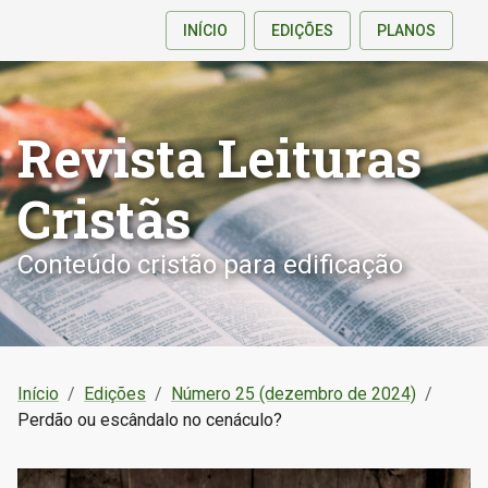
INÍCIO
EDIÇÕES
PLANOS
Revista Leituras
Cristãs
Conteúdo cristão para edificação
Início
/
Edições
/
Número 25 (dezembro de 2024)
/
Perdão ou escândalo no cenáculo?