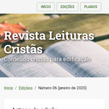
INÍCIO
EDIÇÕES
PLANOS
Revista Leituras
Cristãs
Conteúdo cristão para edificação
Início
/
Edições
/
Número 06 (janeiro de 2020)