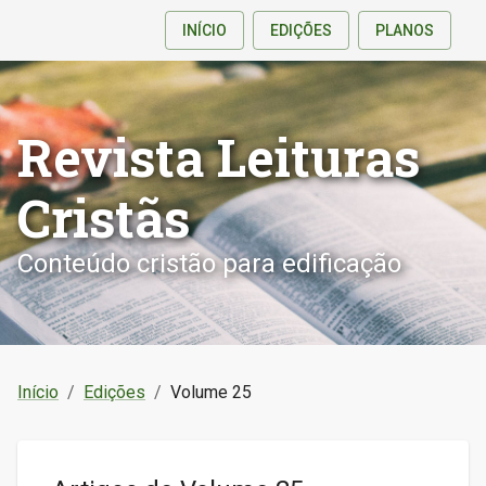
INÍCIO
EDIÇÕES
PLANOS
Revista Leituras
Cristãs
Conteúdo cristão para edificação
Início
/
Edições
/
Volume 25