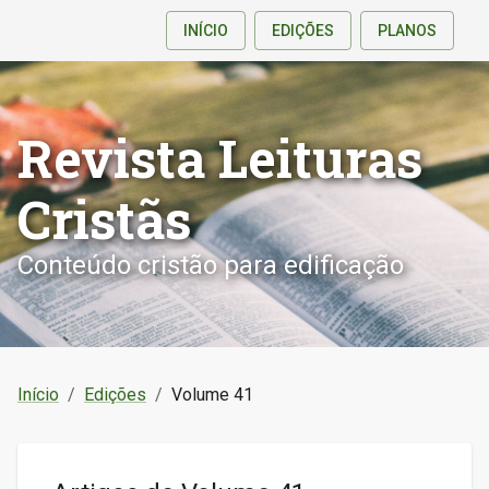
INÍCIO
EDIÇÕES
PLANOS
Revista Leituras
Cristãs
Conteúdo cristão para edificação
Início
/
Edições
/
Volume 41