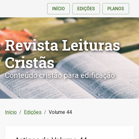
INÍCIO
EDIÇÕES
PLANOS
Revista Leituras
Cristãs
Conteúdo cristão para edificação
Início
/
Edições
/
Volume 44