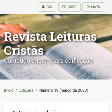
INÍCIO
EDIÇÕES
PLANOS
Revista Leituras
Cristãs
Conteúdo cristão para edificação
Início
/
Edições
/
Número 19 (março de 2023)